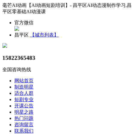
毫芒AI动画【AI动画短剧培训】- 昌平区AI动态漫制作学习,昌
平区零基础AI动漫课
官方微信
昌平区
【城市列表】
15822365483
全国咨询热线
网站首页
制造明星
适合人群
短剧专业
开课公告
明星之路
热门问题
咨询留言
联系我们