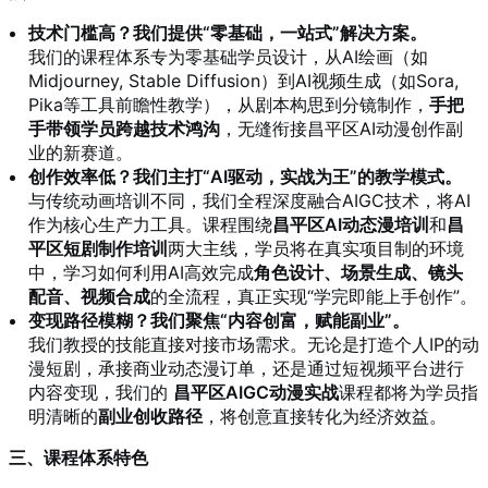
技术门槛高？我们提供“零基础，一站式”解决方案。
我们的课程体系专为零基础学员设计，从AI绘画（如
Midjourney, Stable Diffusion）到AI视频生成（如Sora,
Pika等工具前瞻性教学），从剧本构思到分镜制作，
手把
手带领学员跨越技术鸿沟
，无缝衔接昌平区AI动漫创作副
业的新赛道。
创作效率低？我们主打“AI驱动，实战为王”的教学模式。
与传统动画培训不同，我们全程深度融合AIGC技术，将AI
作为核心生产力工具。课程围绕
昌平区AI动态漫培训
和
昌
平区短剧制作培训
两大主线，学员将在真实项目制的环境
中，学习如何利用AI高效完成
角色设计、场景生成、镜头
配音、视频合成
的全流程，真正实现“学完即能上手创作”。
变现路径模糊？我们聚焦“内容创富，赋能副业”。
我们教授的技能直接对接市场需求。无论是打造个人IP的动
漫短剧，承接商业动态漫订单，还是通过短视频平台进行
内容变现，我们的
昌平区AIGC动漫实战
课程都将为学员指
明清晰的
副业创收路径
，将创意直接转化为经济效益。
三、课程体系特色