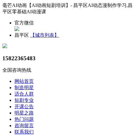
毫芒AI动画【AI动画短剧培训】- 昌平区AI动态漫制作学习,昌
平区零基础AI动漫课
官方微信
昌平区
【城市列表】
15822365483
全国咨询热线
网站首页
制造明星
适合人群
短剧专业
开课公告
明星之路
热门问题
咨询留言
联系我们