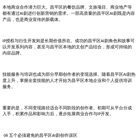
本地商业合作潜力巨大。
的餐饮品牌、文旅项目、商业地产等
昌平区
都有通过
剧进行创新营销的需求。一部高质量的
剧既是内容
AI
昌平区AI
产品，也是商业宣传的新载体。
授权与衍生开发则是长期价值所在。成功的
剧角色和故事可
IP
昌平区AI
以开发系列内容，甚至与
本地的文创产品结合，形成可持续的
昌平区
内容品牌。
技能服务与培训也成为部分早期创作者的变现选择。随着
剧热
昌平区AI
度上升，掌握全套技能的人才开始为
本地企业和个人提供培训
昌平区
服务。
重要的是，不同变现路径适合不同阶段的创作者。初期可从平台分成
入手，积累作品和影响力后，逐步拓展商业合作与
开发。
IP
五个必须避免的
剧创作误区
06
昌平区AI