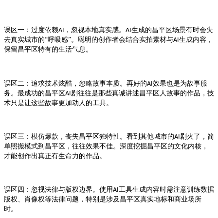
误区一：过度依赖
，忽视本地真实感。
生成的
场景有时会失
AI
AI
昌平区
去真实城市的“呼吸感”。聪明的创作者会结合实拍素材与
生成内容，
AI
保留
特有的生活气息。
昌平区
误区二：追求技术炫酷，忽略故事本质。再好的
效果也是为故事服
AI
务。最成功的
剧往往是那些真诚讲述
人故事的作品，技
昌平区AI
昌平区
术只是让这些故事更加动人的工具。
误区三：模仿爆款，丧失
独特性。看到其他城市的
剧火了，简
昌平区
AI
单照搬模式到
，往往效果不佳。深度挖掘
的文化内核，
昌平区
昌平区
才能创作出真正有生命力的作品。
误区四：忽视法律与版权边界。使用
工具生成内容时需注意训练数据
AI
版权、肖像权等法律问题，特别是涉及
真实地标和商业场所
昌平区
时。