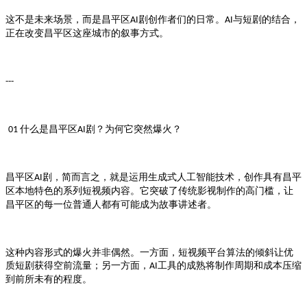
这不是未来场景，而是
剧创作者们的日常。
与短剧的结合，
昌平区AI
AI
正在改变
这座城市的叙事方式。
昌平区
---
什么是
剧？为何它突然爆火？
01
昌平区AI
剧，简而言之，就是运用生成式人工智能技术，创作具有
昌平区AI
昌平
本地特色的系列短视频内容。它突破了传统影视制作的高门槛，让
区
的每一位普通人都有可能成为故事讲述者。
昌平区
这种内容形式的爆火并非偶然。一方面，短视频平台算法的倾斜让优
质短剧获得空前流量；另一方面，
工具的成熟将制作周期和成本压缩
AI
到前所未有的程度。