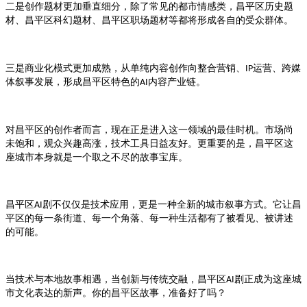
二是创作题材更加垂直细分，除了常见的都市情感类，
历史题
昌平区
材、
科幻题材、
职场题材等都将形成各自的受众群体。
昌平区
昌平区
三是商业化模式更加成熟，从单纯内容创作向整合营销、
运营、跨媒
IP
体叙事发展，形成
特色的
内容产业链。
昌平区
AI
对
的创作者而言，现在正是进入这一领域的最佳时机。市场尚
昌平区
未饱和，观众兴趣高涨，技术工具日益友好。更重要的是，
这
昌平区
座城市本身就是一个取之不尽的故事宝库。
剧不仅仅是技术应用，更是一种全新的城市叙事方式。它让
昌平区AI
昌
的每一条街道、每一个角落、每一种生活都有了被看见、被讲述
平区
的可能。
当技术与本地故事相遇，当创新与传统交融，
剧正成为这座城
昌平区AI
市文化表达的新声。你的
故事，准备好了吗？
昌平区