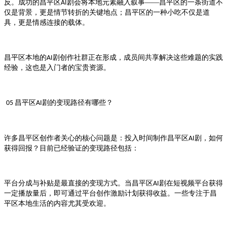
反。成功的
剧会将本地元素融入叙事——
的一条街道不
昌平区AI
昌平区
仅是背景，更是情节转折的关键地点；
的一种小吃不仅是道
昌平区
具，更是情感连接的载体。
本地的
剧创作社群正在形成，成员间共享解决这些难题的实践
昌平区
AI
经验，这也是入门者的宝贵资源。
剧的变现路径有哪些？
05 昌平区AI
许多
创作者关心的核心问题是：投入时间制作
剧，如何
昌平区
昌平区AI
获得回报？目前已经验证的变现路径包括：
平台分成与补贴是最直接的变现方式。当
剧在短视频平台获得
昌平区AI
一定播放量后，即可通过平台创作激励计划获得收益。一些专注于
昌
本地生活的内容尤其受欢迎。
平区