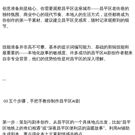
创意准备则是核心。你需要观察
这座城市——
老街巷的
昌平区
昌平区
独特氛围、商业中心的现代节奏、本地人的生活方式，这些都将成为
你创作的第一手素材。建议建立
灵感库，随时记录观察到的细
昌平区
节。
技能准备并非高不可攀。基本的提示词编写能力、基础的剪辑技能和
最重要的
——本地化故事的敏感度。许多成功的
剧创作者都来
昌平区AI
自非专业背景，他们的优势恰恰是对
的深入理解。
昌平区
---
五个步骤，手把手教你制作
剧
03
昌平区AI
第一步：策划与剧本创作。从
的一个具体地点出发，比如“
昌平区
昌平
地铁上的奇幻相遇”或“深夜
便利店的温暖故事”。利用
辅助
区
昌平区
AI
生成剧本，重点强化本土元素和情感共鸣点。