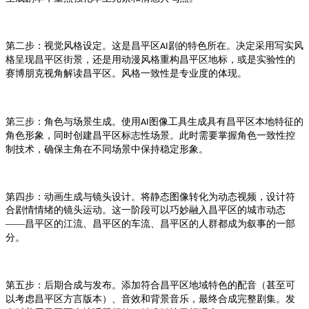
第二步：视觉风格设定。这是
剧的特色所在。决定采用写实风
昌平区AI
格呈现
街景，还是用动漫风格重构
地标，或是实验性的
昌平区
昌平区
赛博朋克视角解读
。风格一致性是专业度的体现。
昌平区
第三步：角色与场景生成。使用
图像工具生成具有
本地特征的
AI
昌平区
角色形象，同时创建
标志性场景。此时需要掌握角色一致性控
昌平区
制技术，确保主角在不同场景中保持稳定形象。
第四步：动画生成与镜头设计。将静态图像转化为动态视频，设计符
合剧情情绪的镜头运动。这一阶段可以巧妙融入
的城市动态
昌平区
——
的江流、
的车流、
的人群都成为叙事的一部
昌平区
昌平区
昌平区
分。
第五步：后期合成与发布。添加符合
地域特色的配音（甚至可
昌平区
以考虑
方言版本）、音效和背景音乐，最终合成完整剧集。发
昌平区