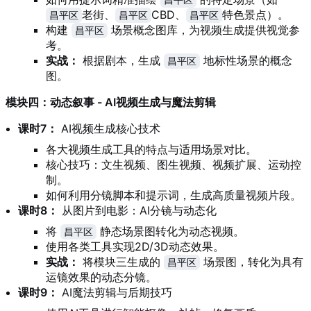
昌平区
老街、
CBD、
特色景点）。
昌平区
昌平区
昌平区
构建
场景概念图库，为视频生成提供视觉参
昌平区
考。
实战：
根据剧本，生成
地标性场景的概念
昌平区
图。
模块四：动态叙事 - AI视频生成与魔法剪辑
课时7：
AI视频生成核心技术
各大视频生成工具的特点与适用场景对比。
核心技巧：文生视频、图生视频、视频扩展、运动控
制。
如何利用分镜脚本和提示词，生成高质量视频片段。
课时8：
从图片到电影：AI分镜与动态化
将
静态场景图转化为动态视频。
昌平区
使用各类工具实现2D/3D动态效果。
实战：
将模块三生成的
场景图，转化为具有
昌平区
运镜效果的动态分镜。
课时9：
AI魔法剪辑与后期技巧