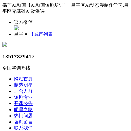
毫芒AI动画【AI动画短剧培训】- 昌平区AI动态漫制作学习,昌
平区零基础AI动漫课
官方微信
昌平区
【城市列表】
13512829417
全国咨询热线
网站首页
制造明星
适合人群
短剧专业
开课公告
明星之路
热门问题
咨询留言
联系我们