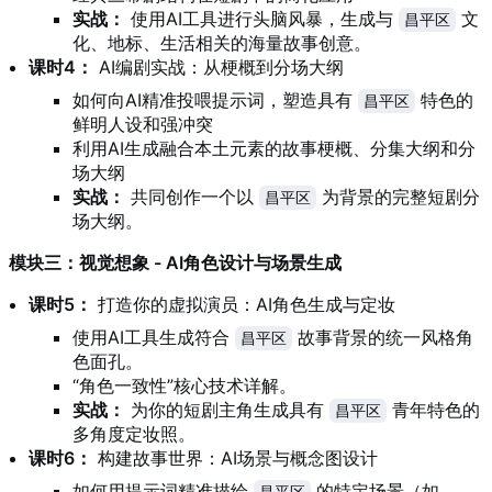
实战：
使用AI工具进行头脑风暴，生成与
文
昌平区
化、地标、生活相关的海量故事创意。
课时4：
AI编剧实战：从梗概到分场大纲
如何向AI精准投喂提示词，塑造具有
特色的
昌平区
鲜明人设和强冲突
利用AI生成融合本土元素的故事梗概、分集大纲和分
场大纲
实战：
共同创作一个以
为背景的完整短剧分
昌平区
场大纲。
模块三：视觉想象 - AI角色设计与场景生成
课时5：
打造你的虚拟演员：AI角色生成与定妆
使用AI工具生成符合
故事背景的统一风格角
昌平区
色面孔。
“角色一致性”核心技术详解。
实战：
为你的短剧主角生成具有
青年特色的
昌平区
多角度定妆照。
课时6：
构建故事世界：AI场景与概念图设计
如何用提示词精准描绘
的特定场景（如